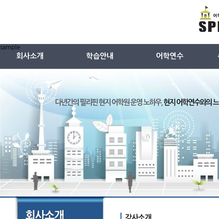
sample
회사소개
학습안내
어학연수
회사소개
영어교재
ESL
특징(왜 스피킹온인가)
중국어교재
TESOL
회사연혁
일본어교재
주니어캠프
강사소개
어학원시설안내
강사선별과정
샘플수업듣기