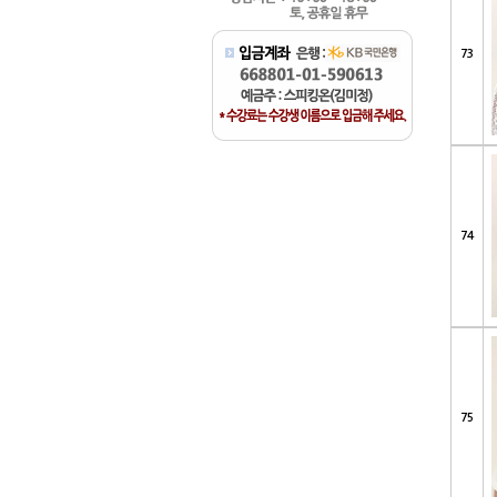
73
74
75