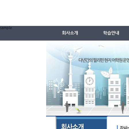
sample
회사소개
학습안내
회사소개
영어교재
특징(왜 스피킹온인가)
중국어교재
회사연혁
일본어교재
강사소개
강사선별과정
샘플수업듣기