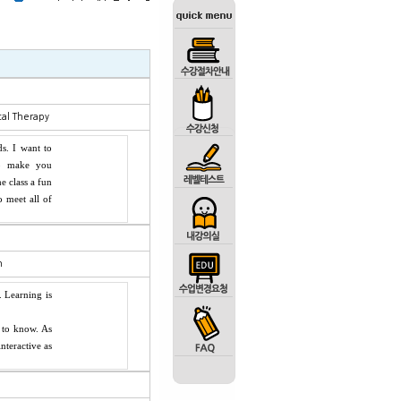
ical Therapy
on