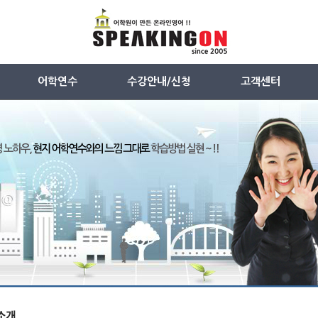
어학연수
수강안내/신청
고객센터
ESL
수강절차안내
공지사항
TESOL
무료레벨테스트
FAQ
주니어캠프
수강료안내
1 : 1 게시판(화상외국어)
어학원시설안내
1 : 1 게시판(어학연수)
프로그램 설치안내
원격지원