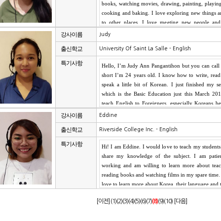
강사이름
Judy
출신학교
University Of Saint La Salle - English
특기사항
강사이름
Eddine
출신학교
Riverside College Inc. - English
특기사항
[이전]
(1)
(2)
(3)
(4)
(5)
(6)
(7)
(8)
(9)
(10)
[다음]