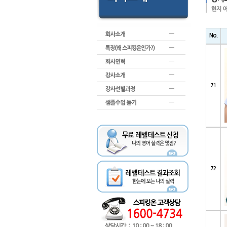
No.
71
72