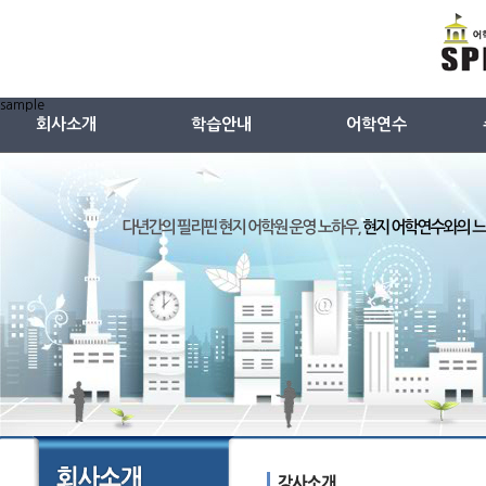
sample
회사소개
학습안내
어학연수
회사소개
영어교재
ESL
특징(왜 스피킹온인가)
중국어교재
TESOL
회사연혁
일본어교재
주니어캠프
강사소개
어학원시설안내
강사선별과정
샘플수업듣기