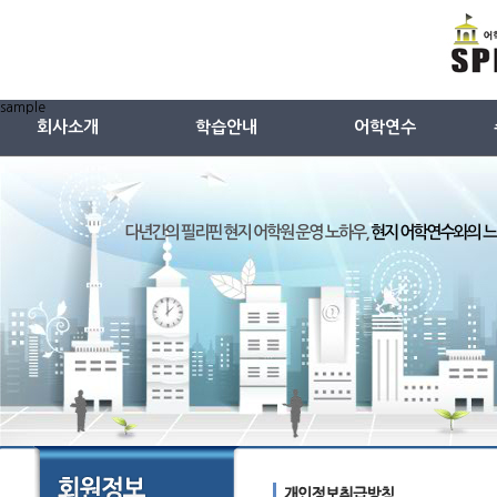
sample
회사소개
학습안내
어학연수
회사소개
영어교재
ESL
특징(왜 스피킹온인가)
중국어교재
TESOL
회사연혁
일본어교재
주니어캠프
강사소개
어학원시설안내
강사선별과정
샘플수업듣기