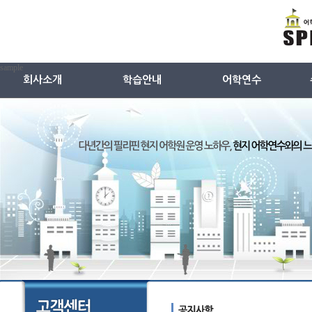
sample
회사소개
학습안내
어학연수
회사소개
영어교재
ESL
특징(왜 스피킹온인가)
중국어교재
TESOL
회사연혁
일본어교재
주니어캠프
강사소개
어학원시설안내
강사선별과정
샘플수업듣기